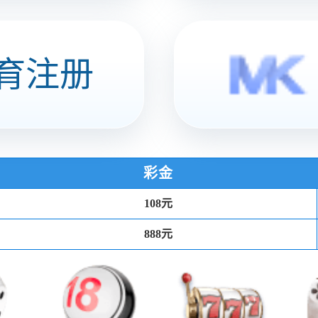
APP、移动 H5，无论你在何处，赛事内容触手可及。