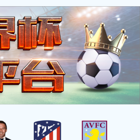
注册入口
育赛事与数据服务
 支持
APP下载
与
网页使用
，每日同步
掌握比赛节奏。