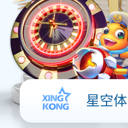
平台构建了一套高可用的全终端直播服务架构，集成智能
核心技术，确保不同区域用户都能流畅体验体育赛事。 同
服支持与数据同步，致力于打造值得信赖的观赛首选平台