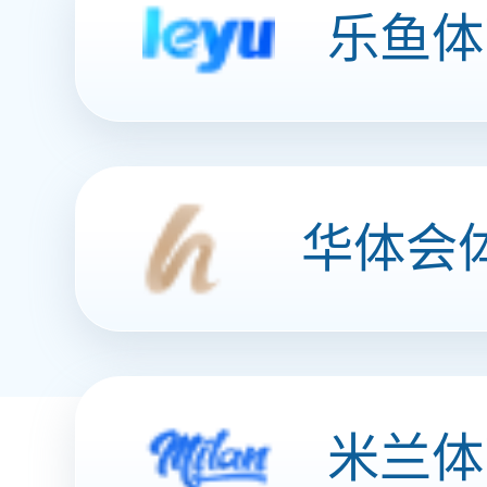
提供详尽的赛事动态、球员数据、进球时间轴与
节。
战术分析频道
由专业编辑团队策划战术复盘、阵容解构与关键