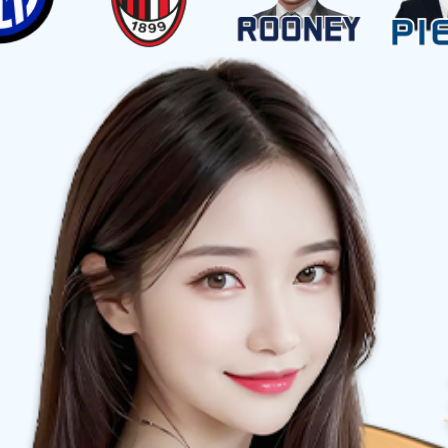
关于乐鱼官方网站
育赛事直播与互动体验的创新平台，致力于为全球用户带来高速、
验，覆盖多语种、多终端、多场景。
创立初心与品牌愿
自创立之初，乐鱼官方网站就确
分析与观赛互动体验，打造兼具