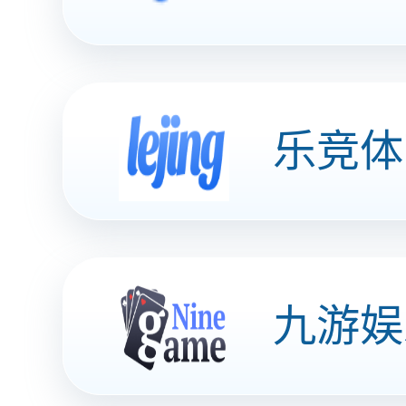
用户社区与弹幕互动
构建赛事评论区与实时弹幕系统，让用户可边看