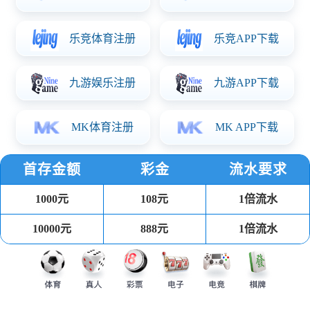
访问控制
引入多层权限结构，为敏感操作提供更精准的准入机制。
数据加密
平台数据经双向加密处理，防止非法访问与未授权泄露。