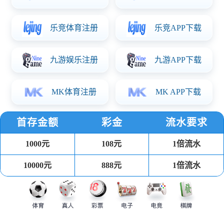
记者透露，如无意外，绰号“天使”的球星迪马利亚将
与母队罗萨里奥中央续约至2027年6月。这位36岁的
边锋在去年夏天结束欧洲生涯后，以自由身重返阿甲
联赛，如今双方接近达成一份新的长期协议，让他的
职业生涯在起点画上圆满句号。